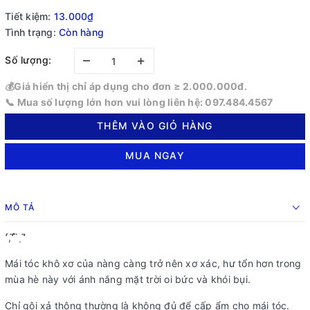
Tiết kiệm:
13.000₫
Tình trạng:
Còn hàng
–
+
Số lượng:
💰Giá hiển thị chỉ áp dụng cho đơn ≥ 2.000.000đ.
📞 Mua số lượng lớn hơn vui lòng liên hệ: 097.484.4567
THÊM VÀO GIỎ HÀNG
MUA NGAY
MÔ TẢ
̂́ ̛̛́, ̛̛̃ ̂̉ ̀ ̣ ̛̛̃
Mái tóc khô xơ của nàng càng trở nên xơ xác, hư tổn hơn trong
mùa hè này với ánh nắng mặt trời oi bức và khói bụi.
Chỉ gội xả thông thường là không đủ để cấp ẩm cho mái tóc.