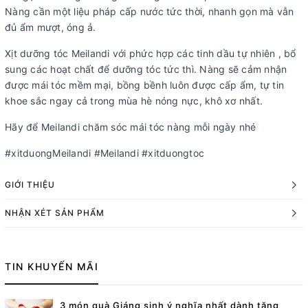
Nàng cần một liệu pháp cấp nước tức thời, nhanh gọn mà vẫn
đủ ẩm mượt, óng ả.
Xịt dưỡng tóc Meilandi với phức hợp các tinh dầu tự nhiên , bổ
sung các hoạt chất để dưỡng tóc tức thì. Nàng sẽ cảm nhận
được mái tóc mềm mại, bồng bềnh luôn được cấp ẩm, tự tin
khoe sắc ngay cả trong mùa hè nóng nực, khô xơ nhất.
Hãy để Meilandi chăm sóc mái tóc nàng mỗi ngày nhé
#xitduongMeilandi #Meilandi #xitduongtoc
GIỚI THIỆU
NHẬN XÉT SẢN PHẨM
TIN KHUYẾN MÃI
3 món quà Giáng sinh ý nghĩa nhất dành tặng