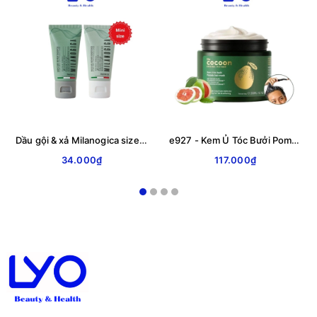
Dầu gội & xả Milanogica size mini 25ml & 12ml Phục hồi hư tổn, Giảm gàu sạch ngứa LYO
e927 - Kem Ủ Tóc Bưởi Pomelo CoCoon giảm gãy rụng và mềm mượt tóc 200ml LYO
34.000₫
117.000₫