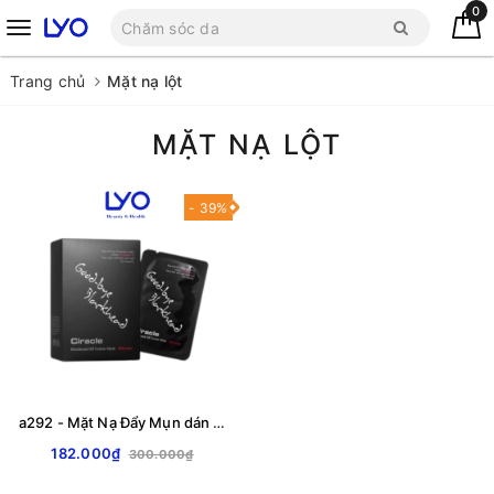
0
Trang chủ
Mặt nạ lột
MẶT NẠ LỘT
- 39%
a292 - Mặt Nạ Đẩy Mụn dán mụn Đầu Đen Ciracle Goodbye Blackhead Hộp 20 Miếng
182.000₫
300.000₫