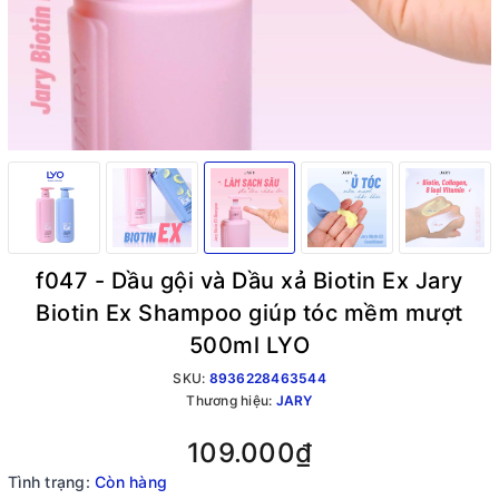
f047 - Dầu gội và Dầu xả Biotin Ex Jary
Biotin Ex Shampoo giúp tóc mềm mượt
500ml LYO
SKU:
8936228463544
Thương hiệu:
JARY
109.000₫
Tình trạng:
Còn hàng