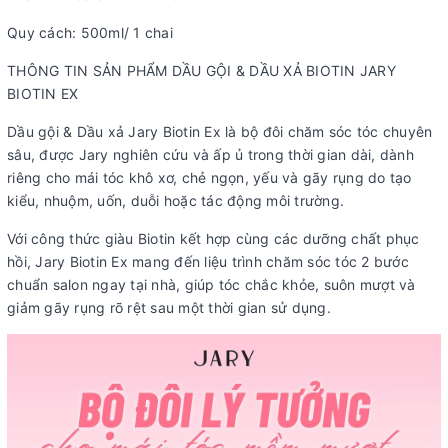
Quy cách: 500ml/ 1 chai
THÔNG TIN SẢN PHẨM DẦU GỘI & DẦU XẢ BIOTIN JARY
BIOTIN EX
Dầu gội & Dầu xả Jary Biotin Ex là bộ đôi chăm sóc tóc chuyên
sâu, được Jary nghiên cứu và ấp ủ trong thời gian dài, dành
riêng cho mái tóc khô xơ, chẻ ngọn, yếu và gãy rụng do tạo
kiểu, nhuộm, uốn, duỗi hoặc tác động môi trường.
Với công thức giàu Biotin kết hợp cùng các dưỡng chất phục
hồi, Jary Biotin Ex mang đến liệu trình chăm sóc tóc 2 bước
chuẩn salon ngay tại nhà, giúp tóc chắc khỏe, suôn mượt và
giảm gãy rụng rõ rệt sau một thời gian sử dụng.