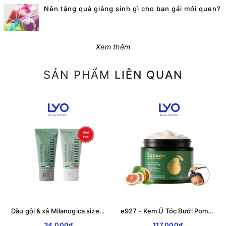
Nên tặng quà giáng sinh gì cho bạn gái mới quen?
Xem thêm
SẢN PHẨM
LIÊN QUAN
Dầu gội & xả Milanogica size mini 25ml & 12ml Phục hồi hư tổn, Giảm gàu sạch ngứa LYO
e927 - Kem Ủ Tóc Bưởi Pomelo CoCoon giảm gãy rụng và mềm mượt tóc 200ml LYO
34.000₫
117.000₫