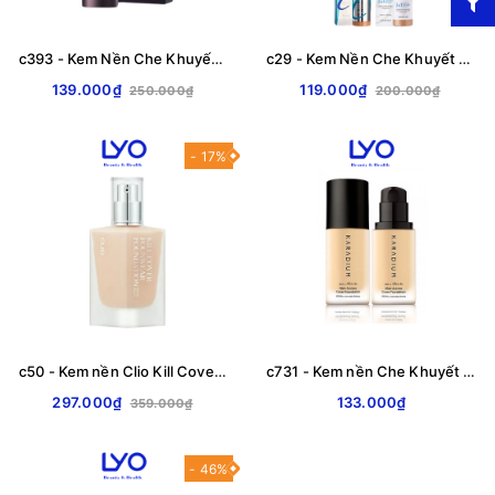
c393 - Kem Nền Che Khuyết Điểm Bergamo Perfect Bb Cover-up Cream SPF 50+/PA+++ Kiềm Dầu, Bền Màu & Lâu Trôi Hàn Quốc 50ml
c29 - Kem Nền Che Khuyết Điểm Enough Collagen 3in1/Moisture/Ultra X10 Cover Up Foundation Cấp Ẩm & Chống Tia UV Hàn Quốc 100ml
139.000₫
119.000₫
250.000₫
200.000₫
- 17%
c50 - Kem nền Clio Kill Cover Founwear Foundation Che phủ hoàn toàn, lâu trôi suốt 24h 38g
c731 - Kem nền Che Khuyết Điểm Karadium Main Actress Cover Foundation 30ml
297.000₫
133.000₫
359.000₫
- 46%