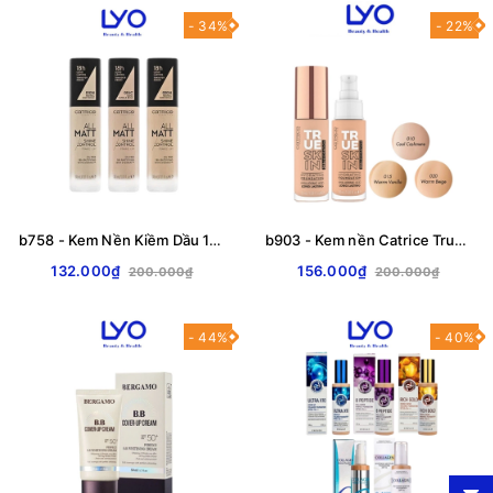
- 34%
- 22%
b758 - Kem Nền Kiềm Dầu 18h Catrice All Matt Plus Shine Control Make Up Che Phủ Cao, Lâu Trôi Suốt 18h 30ml
b903 - Kem nền Catrice True Skin Hydrating Foundation Làm dịu da & Che mờ khuyết điểm 30ml
132.000₫
156.000₫
200.000₫
200.000₫
- 44%
- 40%