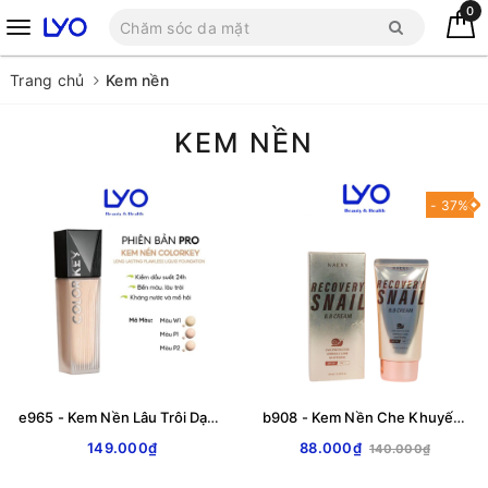
0
Trang chủ
Kem nền
KEM NỀN
- 37%
e965 - Kem Nền Lâu Trôi Dạng Lỏng Colorkey Long Lasting Flawless Liquid Foundation 30gr LYO
b908 - Kem Nền Che Khuyết Điểm Ốc Sên Naexy Recovery Snail BB Cream Giữ ẩm & Dưỡng trắng da 50ml
149.000₫
88.000₫
140.000₫