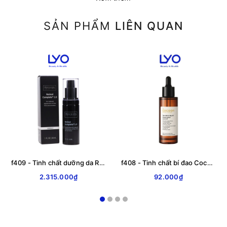
SẢN PHẨM
LIÊN QUAN
f409 - Tinh chất dưỡng da Revision Skincare RETINOL COMPLETE 1.0 30ml
f408 - Tinh chất bí đao Cocoon N7 Winter Melon Serum N7 30ml
2.315.000₫
92.000₫