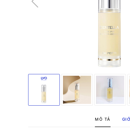
MÔ TẢ
GIỚ