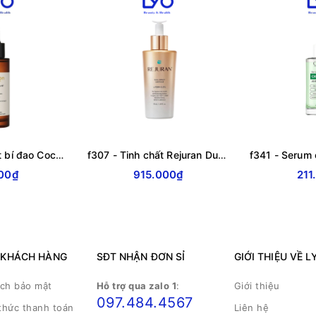
f408 - Tinh chất bí đao Cocoon N7 Winter Melon Serum N7 30ml
f307 - Tinh chất Rejuran Dual Effect Ampoule dưỡng ẩm sâu, ngừa lão hoá 30ml
00₫
915.000₫
211
 KHÁCH HÀNG
SĐT NHẬN ĐƠN SỈ
GIỚI THIỆU VỀ L
ách bảo mật
Hỗ trợ qua zalo 1
:
Giới thiệu
097.484.4567
thức thanh toán
Liên hệ