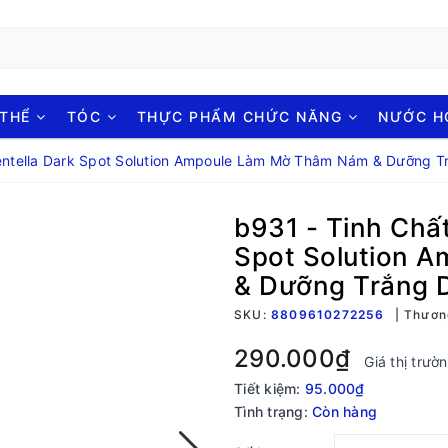
 THỂ
TÓC
THỰC PHẨM CHỨC NĂNG
NƯỚC 
Centella Dark Spot Solution Ampoule Làm Mờ Thâm Nám & Dưỡng T
b931 - Tinh Chất
Spot Solution 
& Dưỡng Trắng 
SKU:
8809610272256
Thươn
290.000₫
Giá thị trườ
Tiết kiệm:
95.000₫
Tình trạng:
Còn hàng