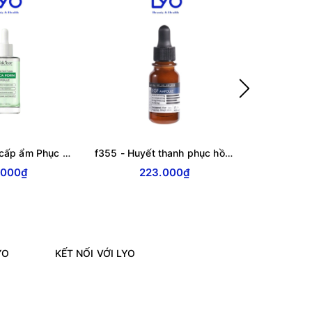
f341 - Serum cấp ẩm Phục Hồi CO'KLEAR CICA PDRN Ampoule 50ml
f355 - Huyết thanh phục hồi, chống lão hóa Derma Factory EGF Ampoule 10ml
.000₫
223.000₫
23
YO
KẾT NỐI VỚI LYO