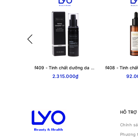
f409 - Tinh chất dưỡng da Revision Skincare RETINOL COMPLETE 1.0 30ml
2.315.000₫
92.0
HỖ TRỢ
Chính s
Phương 