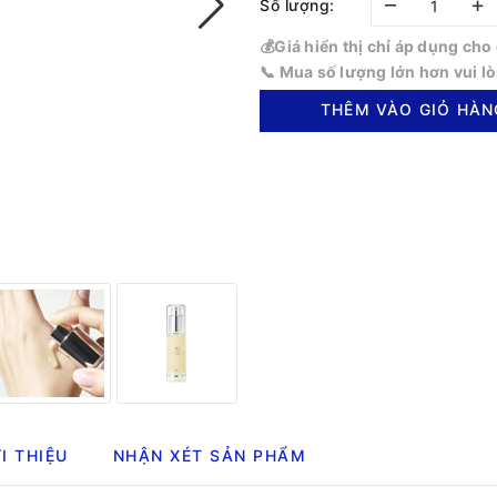
–
+
Số lượng:
💰Giá hiển thị chỉ áp dụng ch
📞 Mua số lượng lớn hơn vui l
THÊM VÀO GIỎ HÀN
I THIỆU
NHẬN XÉT SẢN PHẨM