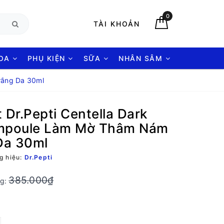
0
TÀI KHOẢN
HOA
PHỤ KIỆN
SỮA
NHÂN SÂM
rắng Da 30ml
 Dr.Pepti Centella Dark
Ampoule Làm Mờ Thâm Nám
Da 30ml
g hiệu:
Dr.Pepti
385.000₫
ng: