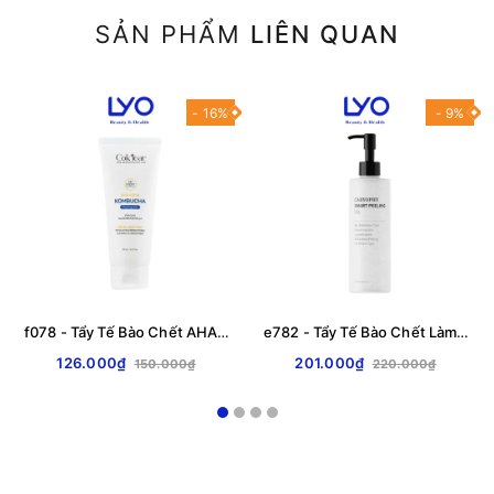
SẢN PHẨM
LIÊN QUAN
- 16%
- 9%
f078 - Tẩy Tế Bào Chết AHA + BHA Kombucha Peeling Gel Cok'lear 150ml
e782 - Tẩy Tế Bào Chết Làm Dịu Da, Lành Tính Ngăn Ngừa Mụn Caryophy Smart Peeling Gel 250ml LYO
126.000₫
201.000₫
150.000₫
220.000₫