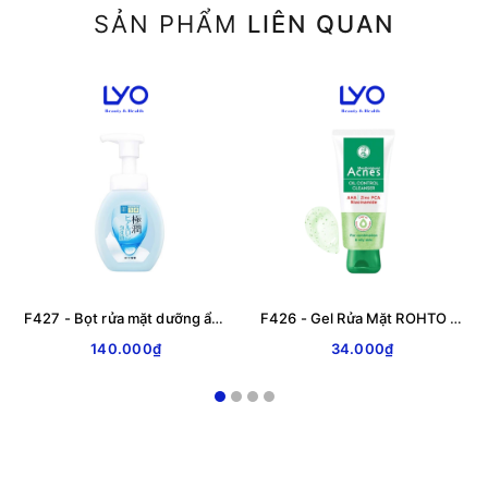
SẢN PHẨM
LIÊN QUAN
F427 - Bọt rửa mặt dưỡng ẩm ROHTO Hada Labo Gokujyun Moisturizing Foaming Wash 160 ml
F426 - Gel Rửa Mặt ROHTO Acnes Kiểm Soát Nhờn Oil Control Cleanser
140.000₫
34.000₫