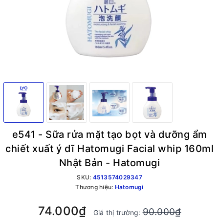
e541 - Sữa rửa mặt tạo bọt và dưỡng ẩm
chiết xuất ý dĩ Hatomugi Facial whip 160ml
Nhật Bản - Hatomugi
SKU:
4513574029347
Thương hiệu:
Hatomugi
74.000₫
90.000₫
Giá thị trường: