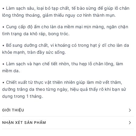
• Làm sạch sâu, loại bỏ tạp chất, tế bào sừng để giúp lỗ chân
lông thông thoáng, giảm thiểu nguy cơ hình thành mụn.
• Cung cấp độ ẩm cho làn da mềm mại mịn màng, ngăn chặn
tình trạng da khô ráp, bong tróc.
• Bổ sung dưỡng chất, vi khoáng có trong hạt ý dĩ cho làn da
khỏe mạnh, tràn đầy sức sống.
• Làm sạch và hạn chế tiết nhờn, thu hẹp lỗ chân lông, làm
mềm da.
• Chiết xuất từ thực vật thiên nhiên giúp làm mờ vết thâm,
dưỡng trắng da theo từng ngày, hiệu quả thấy rõ khi bạn sử
dụng trong 1 tháng.
GIỚI THIỆU
NHẬN XÉT SẢN PHẨM