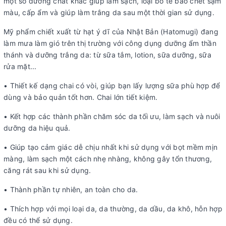
một số dưỡng chất khác giúp làm sạch, loại bỏ tế bào chết sạm
màu, cấp ẩm và giúp làm trắng da sau một thời gian sử dụng.
Mỹ phẩm chiết xuất từ hạt ý dĩ của Nhật Bản (Hatomugi) đang
làm mưa làm gió trên thị trường với công dụng dưỡng ẩm thần
thánh và dưỡng trắng da: từ sữa tắm, lotion, sữa dưỡng, sữa
rửa mặt...
• Thiết kế dạng chai có vòi, giúp bạn lấy lượng sữa phù hợp để
dùng và bảo quản tốt hơn. Chai lớn tiết kiệm.
• Kết hợp các thành phần chăm sóc da tối ưu, làm sạch và nuôi
dưỡng da hiệu quả.
• Giúp tạo cảm giác dễ chịu nhất khi sử dụng với bọt mềm mịn
màng, làm sạch một cách nhẹ nhàng, không gây tổn thương,
căng rát sau khi sử dụng.
• Thành phần tự nhiên, an toàn cho da.
• Thích hợp với mọi loại da, da thường, da dầu, da khô, hỗn hợp
đều có thể sử dụng.