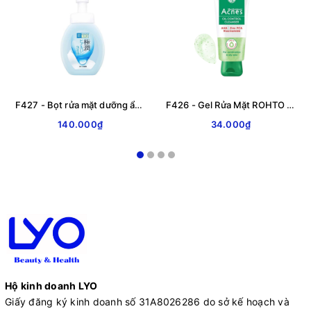
F427 - Bọt rửa mặt dưỡng ẩm ROHTO Hada Labo Gokujyun Moisturizing Foaming Wash 160 ml
F426 - Gel Rửa Mặt ROHTO Acnes Kiểm Soát Nhờn Oil Control Cleanser
140.000₫
34.000₫
Hộ kinh doanh LYO
Giấy đăng ký kinh doanh số 31A8026286 do sở kế hoạch và