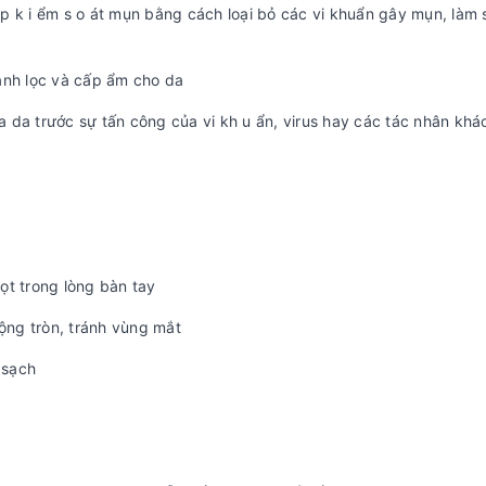
p k i ểm s o át mụn bằng cách loại bỏ các vi khuẩn gây mụn, làm 
anh lọc và cấp ẩm cho da
ủa da trước sự tấn công của vi kh u ẩn, virus hay các tác nhân khá
ọt trong lòng bàn tay
ng tròn, tránh vùng mắt
 sạch