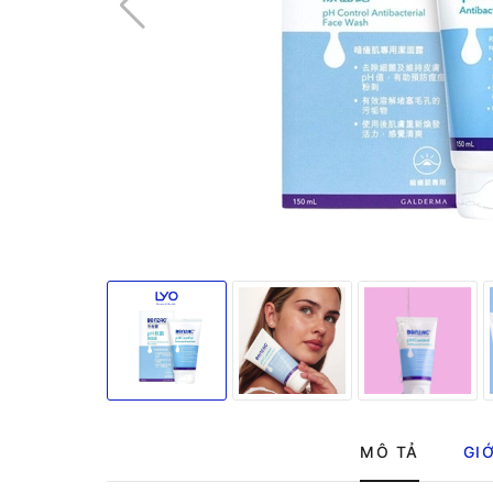
MÔ TẢ
GIỚ