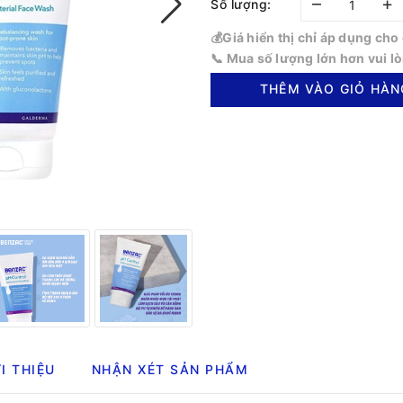
–
+
Số lượng:
💰Giá hiển thị chỉ áp dụng ch
📞 Mua số lượng lớn hơn vui l
THÊM VÀO GIỎ HÀN
I THIỆU
NHẬN XÉT SẢN PHẨM