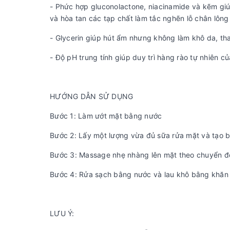
- Phức hợp gluconolactone, niacinamide và kẽm giú
và hòa tan các tạp chất làm tắc nghẽn lỗ chân lông
- Glycerin giúp hút ẩm nhưng không làm khô da, th
- Độ pH trung tính giúp duy trì hàng rào tự nhiên c
HƯỚNG DẪN SỬ DỤNG
Bước 1: Làm ướt mặt bằng nước
Bước 2: Lấy một lượng vừa đủ sữa rửa mặt và tạo b
Bước 3: Massage nhẹ nhàng lên mặt theo chuyển độ
Bước 4: Rửa sạch bằng nước và lau khô bằng khăn
LƯU Ý: