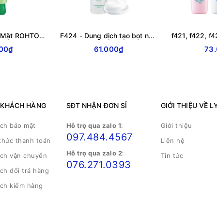
F426 - Gel Rửa Mặt ROHTO Acnes Kiểm Soát Nhờn Oil Control Cleanser
F424 - Dung dịch tạo bọt ngừa mụn ROHTO Acnes Foaming Wash 150ml
00₫
61.000₫
73
 KHÁCH HÀNG
SĐT NHẬN ĐƠN SỈ
GIỚI THIỆU VỀ L
ách bảo mật
Hỗ trợ qua zalo 1
:
Giới thiệu
097.484.4567
thức thanh toán
Liên hệ
Hỗ trợ qua zalo 2
:
ách vận chuyển
Tin tức
076.271.0393
ch đổi trả hàng
ách kiểm hàng