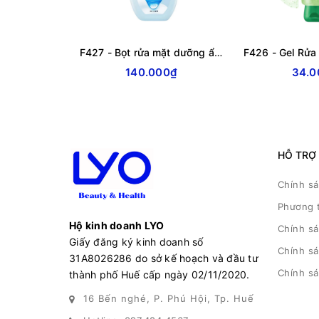
F427 - Bọt rửa mặt dưỡng ẩm ROHTO Hada Labo Gokujyun Moisturizing Foaming Wash 160 ml
140.000₫
34.0
HỖ TRỢ
Chính s
Phương 
Hộ kinh doanh LYO
Chính s
Giấy đăng ký kinh doanh số
Chính sá
31A8026286 do sở kế hoạch và đầu tư
Chính s
thành phố Huế cấp ngày 02/11/2020.
16 Bến nghé, P. Phú Hội, Tp. Huế