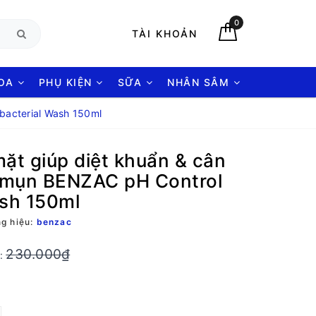
0
TÀI KHOẢN
HOA
PHỤ KIỆN
SỮA
NHÂN SÂM
bacterial Wash 150ml
ặt giúp diệt khuẩn & cân
 mụn BENZAC pH Control
ash 150ml
g hiệu:
benzac
230.000₫
g: