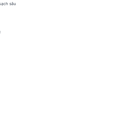
sạch sâu
c