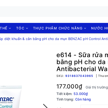
 THỂ
TÓC
THỰC PHẨM CHỨC NĂNG
NƯỚC 
úp diệt khuẩn & cân bằng pH cho da mụn BENZAC pH Control Anti
e614 - Sữa rửa m
bằng pH cho da
Antibacterial W
SKU:
9318637043965
Thươn
177.000₫
Giá thị trườn
Tiết kiệm:
53.000₫
Tình trạng:
Còn hàng