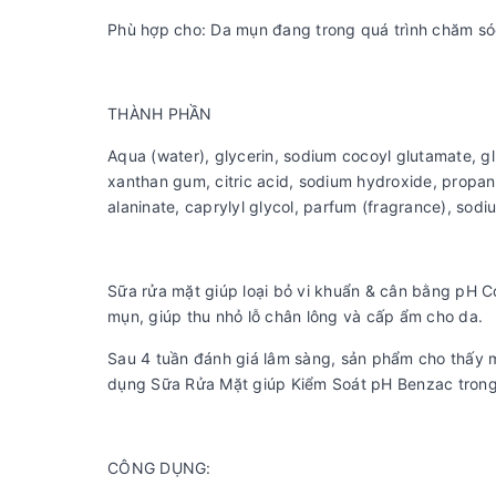
Phù hợp cho: Da mụn đang trong quá trình chăm s
THÀNH PHẦN
Aqua (water), glycerin, sodium cocoyl glutamate, g
xanthan gum, citric acid, sodium hydroxide, propane
alaninate, caprylyl glycol, parfum (fragrance), sodi
Sữa rửa mặt giúp loại bỏ vi khuẩn & cân bằng pH C
mụn, giúp thu nhỏ lỗ chân lông và cấp ẩm cho da.
Sau 4 tuần đánh giá lâm sàng, sản phẩm cho thấy m
dụng Sữa Rửa Mặt giúp Kiểm Soát pH Benzac trong
CÔNG DỤNG: