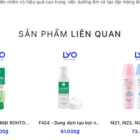
hiên nhiên có hiệu quả cao trong việc dưỡng ẩm và tạo lớp màng 
SẢN PHẨM
LIÊN QUAN
F426 - Gel Rửa Mặt ROHTO Acnes Kiểm Soát Nhờn Oil Control Cleanser
F424 - Dung dịch tạo bọt ngừa mụn ROHTO Acnes Foaming Wash 150ml
00₫
61.000₫
73