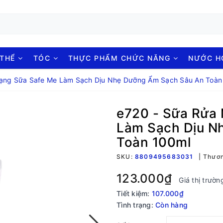
 THỂ
TÓC
THỰC PHẨM CHỨC NĂNG
NƯỚC 
Dạng Sữa Safe Me Làm Sạch Dịu Nhẹ Dưỡng Ẩm Sạch Sâu An Toàn
e720 - Sữa Rửa
Làm Sạch Dịu N
Toàn 100ml
SKU:
8809495683031
Thươn
123.000₫
Giá thị trườn
Tiết kiệm:
107.000₫
Tình trạng:
Còn hàng