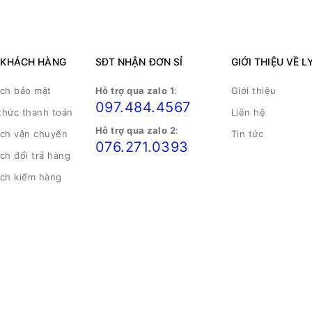
 KHÁCH HÀNG
SĐT NHẬN ĐƠN SỈ
GIỚI THIỆU VỀ L
ách bảo mật
Hỗ trợ qua zalo 1
:
Giới thiệu
097.484.4567
thức thanh toán
Liên hệ
Hỗ trợ qua zalo 2
:
ách vận chuyển
Tin tức
076.271.0393
ch đổi trả hàng
ách kiểm hàng