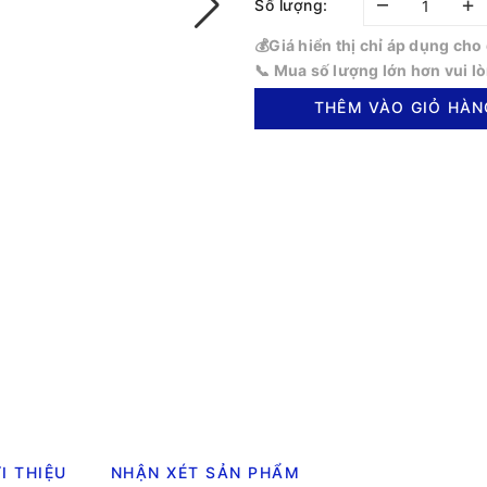
–
+
Số lượng:
💰Giá hiển thị chỉ áp dụng ch
📞 Mua số lượng lớn hơn vui l
THÊM VÀO GIỎ HÀN
I THIỆU
NHẬN XÉT SẢN PHẨM