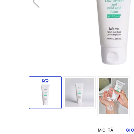
MÔ TẢ
GIỚ