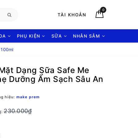
0
TÀI KHOẢN
HOA
PHỤ KIỆN
SỮA
NHÂN SÂM
 100ml
 Mặt Dạng Sữa Safe Me
hẹ Dưỡng Ẩm Sạch Sâu An
g hiệu:
make prem
230.000₫
g: