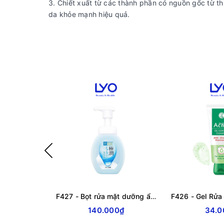
3. Chiết xuất từ các thành phần có nguồn gốc từ t
da khỏe mạnh hiệu quả.
F427 - Bọt rửa mặt dưỡng ẩm ROHTO Hada Labo Gokujyun Moisturizing Foaming Wash 160 ml
140.000₫
34.0