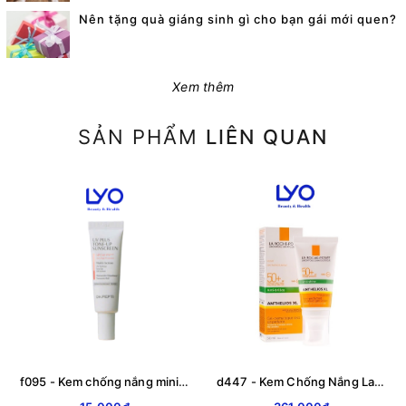
Nên tặng quà giáng sinh gì cho bạn gái mới quen?
Xem thêm
SẢN PHẨM
LIÊN QUAN
f095 - Kem chống nắng mini Dr.Pepti UV Plus Tone Up Sunscreen 8ml
d447 - Kem Chống Nắng La Roche Posay ( Da Dầu - Vạch Xanh - Mẫu Mới - Ko Mùi ) Anti Shine, Anthelios XL, Non-perfumed Gel - Creme 50+ SPF, 50ml