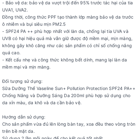
- Bảo vệ da: bảo vệ da vượt trội đến 95% trước tác hại của tia
UVA1, UVA2.
Đồng thời, công thức PPF tạo thành lớp màng bảo vệ da trước
ô nhiễm và bụi siêu mịn PM2.5
- SPF24 PA ++ phù hợp nhất với làn da, chống lại tia UVA và
UVB có hại hiệu quả mà vẫn giữ được độ mềm mại, mịn màng,
không gây khô căng như các sản phẩm có chỉ số chống nắng
quá cao.
- Kết cấu nhẹ và công thức không bết dính, mang lại làn da
mềm mại và mịn màng.
Đối tượng sử dụng:
Sữa Dưỡng Thể Vaseline Sun+ Pollution Protection SPF24 PA++
Chống Nắng và Dưỡng Sáng Da 200ml phù hợp sử dụng cho
da xỉn màu, da khô và da cần bảo vệ.
Hướng dẫn sử dụng:
Cho sản phẩm vừa đủ lên lòng bàn tay, xoa đều theo vòng tròn
trên bề mặt da.
Sử dụng 2 lần mỗi ngày để cho kết quả tốt nhất.