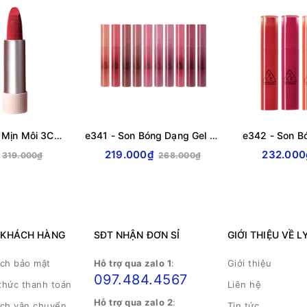
e329 - Son Len Mịn Môi 3CE Cashmere Hug Lipstick Hàn Quốc 3.5g
e341 - Son Bóng Dạng Gel 3CE Drop Glow Gel Son Rạng Rỡ Đôi Môi Hàn Quốc 4g
219.000₫
232.000
319.000₫
268.000₫
 KHÁCH HÀNG
SĐT NHẬN ĐƠN SỈ
GIỚI THIỆU VỀ L
ách bảo mật
Hỗ trợ qua zalo 1
:
Giới thiệu
097.484.4567
thức thanh toán
Liên hệ
Hỗ trợ qua zalo 2
:
ách vận chuyển
Tin tức