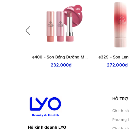
e400 - Son Bóng Dưỡng Môi 3CE Glazy Lip Glow Dạng Thỏi Có Màu, Hàn Quốc
232.000₫
272.000₫
HỖ TRỢ
Chính s
Phương 
Hộ kinh doanh LYO
Chính s