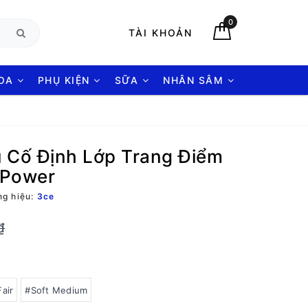
0
TÀI KHOẢN
HOA
PHỤ KIỆN
SỮA
NHÂN SÂM
 Cố Định Lớp Trang Điểm
 Power
g hiệu:
3ce
₫
air
#Soft Medium