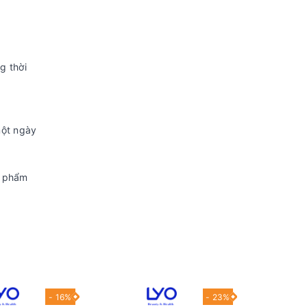
g thời
một ngày
n phẩm
- 16%
- 23%