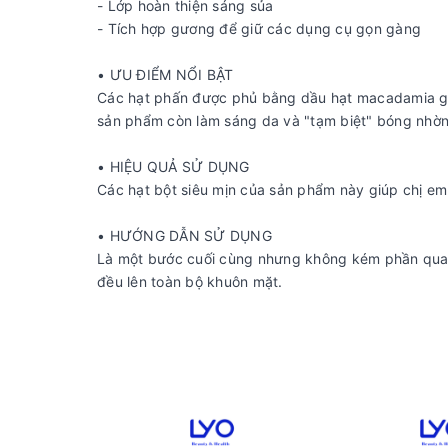
- Lớp hoàn thiện sáng sủa
- Tích hợp gương để giữ các dụng cụ gọn gàng
• ƯU ĐIỂM NỔI BẬT
Các hạt phấn được phủ bằng dầu hạt macadamia giú
sản phẩm còn làm sáng da và "tạm biệt" bóng nhờn
• HIỆU QUẢ SỬ DỤNG
Các hạt bột siêu mịn của sản phẩm này giúp chị em
• HƯỚNG DẪN SỬ DỤNG
Là một bước cuối cùng nhưng không kém phần quan
đều lên toàn bộ khuôn mặt.