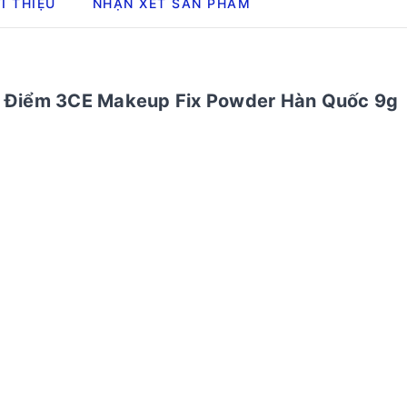
I THIỆU
NHẬN XÉT SẢN PHẨM
g Điểm 3CE Makeup Fix Powder Hàn Quốc 9g