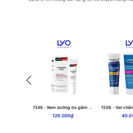
f348 - Kem dưỡng da giảm mụn chuyên sâu Rohto Acnes Lab Acne Repair Cream 20g
126.000₫
40.0