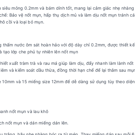
ụn siêu mỏng 0.2mm và bám dính tốt, mang lại cảm giác nhẹ nhàng
chế: Bảo vệ nốt mụn, hấp thụ dịch mủ và làm dịu nốt mụn tránh cá
hô cồi và loại bỏ mụn.
 thấm nước ôm sát hoàn hảo với độ dày chỉ 0.2mm, được thiết kế
 tạo lớp che phủ tự nhiên lên nốt mụn
iết xuất tràm trà và rau má giúp làm dịu, đẩy nhanh làm lành nốt
viêm và kiểm soát dầu thừa, đồng thời hạn chế để lại thâm sau mụ
 10mm và 15 miếng size 12mm để dễ dàng sử dụng tùy theo diện 
uanh nốt mụn và lau khô
ích nốt mụn và dán miếng dán lên.
u trắng, hãy nhẹ nhàng bóc ra từ mép. Thay miếng dán sau mỗi 6