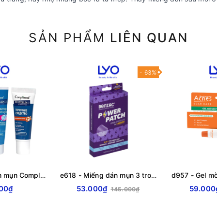
SẢN PHẨM
LIÊN QUAN
- 63%
f208 - Gel chấm mụn Compliment No Problem 25ml (Hàng Nga) LYO
e618 - Miếng dán mụn 3 trong 1 BENZAC Power Patch x 12 miếng với Salicylic Acid
00₫
53.000₫
59.000
145.000₫