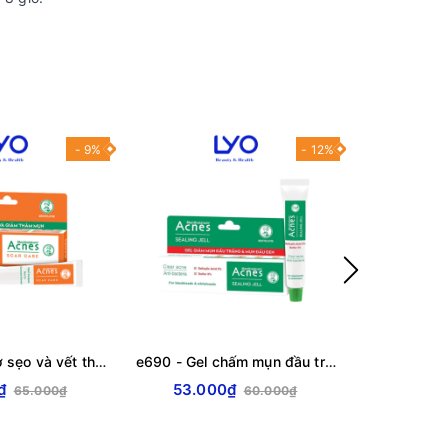
- 9%
- 12%
d957 - Gel mờ sẹo và vết thâm - Acnes Scar Care tuýp 12g
e690 - Gel chấm mụn đầu trắng và đầu đen Acnes Sealing Jell 18g
₫
53.000₫
790.00
65.000₫
60.000₫