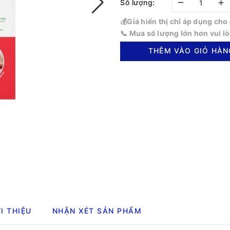
–
+
Số lượng:
💰Giá hiển thị chỉ áp dụng ch
📞 Mua số lượng lớn hơn vui l
THÊM VÀO GIỎ HÀN
I THIỆU
NHẬN XÉT SẢN PHẨM