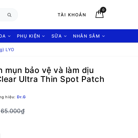
0
TÀI KHOẢN
HOA
PHỤ KIỆN
SỮA
NHÂN SÂM
ng) LYO
n mụn bảo vệ và làm dịu
lear Ultra Thin Spot Patch
g hiệu:
Dr.G
65.000₫
: