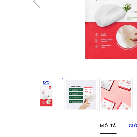
MÔ TẢ
GIỚ