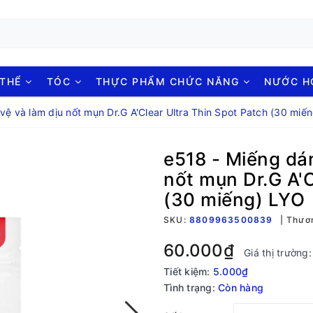
 THỂ
TÓC
THỰC PHẨM CHỨC NĂNG
NƯỚC 
ệ và làm dịu nốt mụn Dr.G A'Clear Ultra Thin Spot Patch (30 miế
e518 - Miếng dá
nốt mụn Dr.G A'C
(30 miếng) LYO
SKU:
8809963500839
Thươn
60.000₫
Giá thị trường
Tiết kiệm:
5.000₫
Tình trạng:
Còn hàng