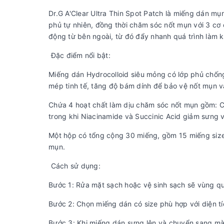
Dr.G A'Clear Ultra Thin Spot Patch là miếng dán m
phủ tự nhiên, đồng thời chăm sóc nốt mụn với 3 cơ 
động từ bên ngoài, từ đó đẩy nhanh quá trình làm k
️ Đặc điểm nổi bật:
Miếng dán Hydrocolloid siêu mỏng có lớp phủ chống
mép tinh tế, tăng độ bám dính để bảo vệ nốt mụn và
Chứa 4 hoạt chất làm dịu chăm sóc nốt mụn gồm: Ch
trong khi Niacinamide và Succinic Acid giảm sưng 
Một hộp có tổng cộng 30 miếng, gồm 15 miếng size
mụn.
️️️ Cách sử dụng:
Bước 1: Rửa mặt sạch hoặc vệ sinh sạch sẽ vùng q
Bước 2: Chọn miếng dán có size phù hợp với diện t
Bước 3: Khi miếng dán sưng lên và chuyển sang mà