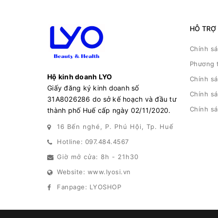
HỖ TRỢ
Chính s
Phương 
Hộ kinh doanh LYO
Chính s
Giấy đăng ký kinh doanh số
Chính sá
31A8026286 do sở kế hoạch và đầu tư
Chính s
thành phố Huế cấp ngày 02/11/2020.
16 Bến nghé, P. Phú Hội, Tp. Huế
Hotline: 097.484.4567
Giờ mở cửa: 8h - 21h30
Website: www.lyosi.vn
Fanpage: LYOSHOP