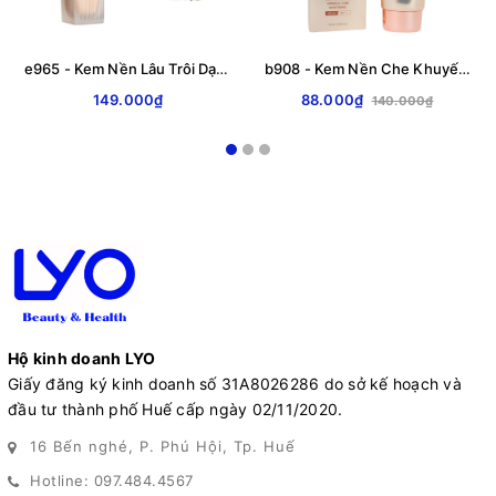
e965 - Kem Nền Lâu Trôi Dạng Lỏng Colorkey Long Lasting Flawless Liquid Foundation 30gr LYO
b908 - Kem Nền Che Khuyết Điểm Ốc Sên Naexy Recovery Snail BB Cream Giữ ẩm & Dưỡng trắng da 50ml
149.000₫
88.000₫
140.000₫
Hộ kinh doanh LYO
Giấy đăng ký kinh doanh số 31A8026286 do sở kế hoạch và
đầu tư thành phố Huế cấp ngày 02/11/2020.
16 Bến nghé, P. Phú Hội, Tp. Huế
Hotline: 097.484.4567