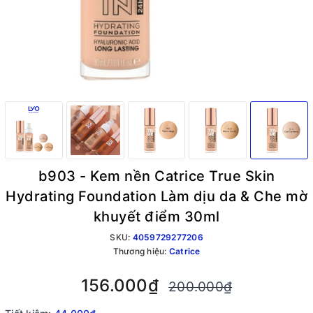
b903 - Kem nền Catrice True Skin
Hydrating Foundation Làm dịu da & Che mờ
khuyết điểm 30ml
SKU:
4059729277206
Thương hiệu:
Catrice
156.000₫
200.000₫