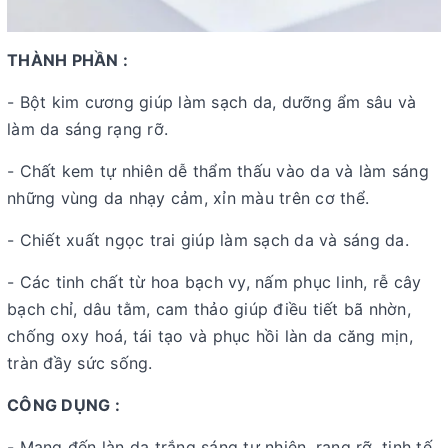
THÀNH PHẦN :
- Bột kim cương giúp làm sạch da, dưỡng ẩm sâu và
làm da sáng rạng rỡ.
- Chất kem tự nhiên dễ thẩm thấu vào da và làm sáng
những vùng da nhạy cảm, xỉn màu trên cơ thể.
- Chiết xuất ngọc trai giúp làm sạch da và sáng da.
- Các tinh chất từ hoa bạch vy, nấm phục linh, rễ cây
bạch chỉ, dâu tằm, cam thảo giúp điều tiết bã nhờn,
chống oxy hoá, tái tạo và phục hồi làn da căng mịn,
tràn đầy sức sống.
CÔNG DỤNG :
- Mang đến làn da trắng sáng tự nhiên, rạng rỡ, tinh tế.