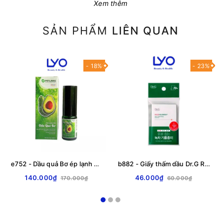
Xem thêm
SẢN PHẨM
LIÊN QUAN
- 18%
- 23%
e752 - Dầu quả Bơ ép lạnh Pơ Lang dưỡng mềm da chống lão hóa giảm vết rạn 30ml LYO
b882 - Giấy thấm dầu Dr.G R.E.D Blemish Oil Control Paper Hàn Quốc 70 tờ
140.000₫
46.000₫
170.000₫
60.000₫