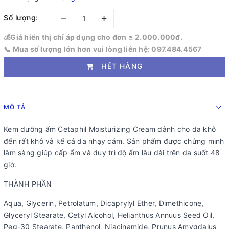
–
+
Số lượng:
💰Giá hiển thị chỉ áp dụng cho đơn ≥ 2.000.000đ.
📞 Mua số lượng lớn hơn vui lòng liên hệ: 097.484.4567
HẾT HÀNG
MÔ TẢ
Kem dưỡng ẩm Cetaphil Moisturizing Cream dành cho da khô
đến rất khô và kể cả da nhạy cảm. Sản phẩm được chứng minh
lâm sàng giúp cấp ẩm và duy trì độ ẩm lâu dài trên da suốt 48
giờ.
THÀNH PHẦN
Aqua, Glycerin, Petrolatum, Dicaprylyl Ether, Dimethicone,
Glyceryl Stearate, Cetyl Alcohol, Helianthus Annuus Seed Oil,
Peg-30 Stearate, Panthenol, Niacinamide, Prunus Amygdalus