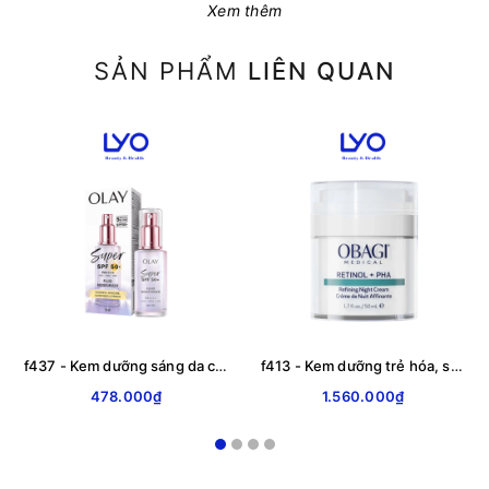
Xem thêm
SẢN PHẨM
LIÊN QUAN
f437 - Kem dưỡng sáng da chống nắng OLAY SUPER SPF50+ PA++++, FLUID MOISTURISER 50ml
f413 - Kem dưỡng trẻ hóa, sáng da ban đêm Obagi Retinol + PHA Refining Night Cream 50ml
478.000₫
1.560.000₫