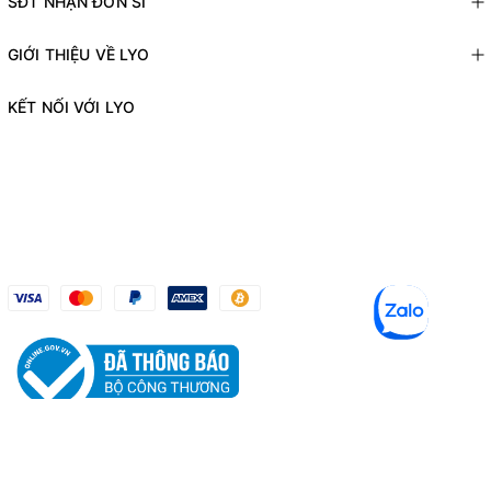
SĐT NHẬN ĐƠN SỈ
GIỚI THIỆU VỀ LYO
KẾT NỐI VỚI LYO
© Bản quyền thuộc về
LYO SHOP
Cung cấp bởi
Sapo