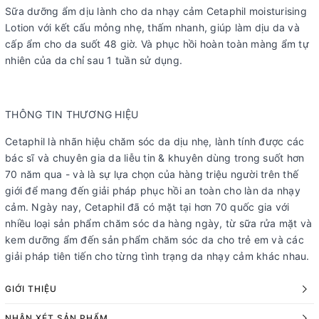
Sữa dưỡng ẩm dịu lành cho da nhạy cảm Cetaphil moisturising
Lotion với kết cấu mỏng nhẹ, thấm nhanh, giúp làm dịu da và
cấp ẩm cho da suốt 48 giờ. Và phục hồi hoàn toàn màng ẩm tự
nhiên của da chỉ sau 1 tuần sử dụng.
THÔNG TIN THƯƠNG HIỆU
Cetaphil là nhãn hiệu chăm sóc da dịu nhẹ, lành tính được các
bác sĩ và chuyên gia da liễu tin & khuyên dùng trong suốt hơn
70 năm qua - và là sự lựa chọn của hàng triệu người trên thế
giới để mang đến giải pháp phục hồi an toàn cho làn da nhạy
cảm. Ngày nay, Cetaphil đã có mặt tại hơn 70 quốc gia với
nhiều loại sản phẩm chăm sóc da hàng ngày, từ sữa rửa mặt và
kem dưỡng ẩm đến sản phẩm chăm sóc da cho trẻ em và các
giải pháp tiên tiến cho từng tình trạng da nhạy cảm khác nhau.
GIỚI THIỆU
NHẬN XÉT SẢN PHẨM