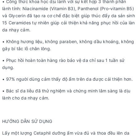
• Công thức khoa học dịu lành với sự kết hợp 3 thành phần
lành tính: Niacinamide (Vitamin B3), Panthenol (Pro-vitamin B5)
và Glycerin đã tạo ra cơ chế đặc biệt giúp thúc đẩy da sản sinh
15 Ceramides tự nhiên giúp cải thiện khả năng phục hồi của làn
da nhạy cảm.
• Không hương liệu, không paraben, không dầu khoáng, không
gây bí tắc lỗ chân lông.
• Phục hồi hoàn toàn hàng rào bảo vệ da chỉ sau 1 tuần sử
dụng.
• 97% người dùng cảm thấy độ ẩm trên da được cải thiện hơn.
• Bác sĩ da liễu đã thử nghiệm và chứng minh lâm sàng là dịu
lành cho da nhạy cảm.
HƯỚNG DẪN SỬ DỤNG
Lấy một lượng Cetaphil dưỡng ẩm vừa đủ và thoa đều lên da