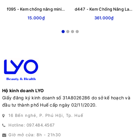
f095 - Kem chống nắng mini Dr.Pepti UV Plus Tone Up Sunscreen 8ml
d447 - Kem Chống Nắng La Roche Posay ( Da Dầu - Vạch Xanh - Mẫu Mới - Ko Mùi ) Anti Shine, Anthelios XL, Non-perfumed Gel - Creme 50+ SPF, 50ml
15.000₫
361.000₫
Hộ kinh doanh LYO
Giấy đăng ký kinh doanh số 31A8026286 do sở kế hoạch và
đầu tư thành phố Huế cấp ngày 02/11/2020.
16 Bến nghé, P. Phú Hội, Tp. Huế
Hotline: 097.484.4567
Giờ mở cửa: 8h - 21h30