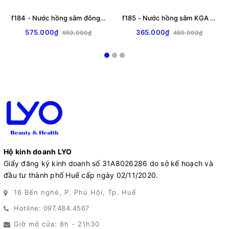
f184 - Nước hồng sâm đông trùng táo đỏ Damoa Achimmadang Hàn Quốc hộp 30 gói x 35g LYO
f185 - Nước hồng sâm KGA Korea Red Ginseng Drink Gold (70ml x 30 gói) (Kèm túi giấy) LYO
575.000₫
365.000₫
650.000₫
450.000₫
Hộ kinh doanh LYO
Giấy đăng ký kinh doanh số 31A8026286 do sở kế hoạch và
đầu tư thành phố Huế cấp ngày 02/11/2020.
16 Bến nghé, P. Phú Hội, Tp. Huế
Hotline: 097.484.4567
Giờ mở cửa: 8h - 21h30