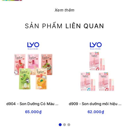
Xem thêm
SẢN PHẨM
LIÊN QUAN
d904 - Son Dưỡng Có Màu Lipice Sheer Color Q phiên bản Thỏ Bảy Màu 2,4Gr
d909 - Son dưỡng môi hiệu chỉnh ửng hồng tự nhiên Lipice Sheer Color 2.4g
65.000₫
62.000₫