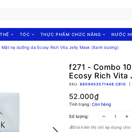
 THỂ
TÓC
THỰC PHẨM CHỨC NĂNG
NƯỚC 
 Mặt nạ dưỡng da Ecosy Rich Vita Jelly Mask (Xanh dương)
f271 - Combo 10
Ecosy Rich Vita
SKU:
8809453571448.CB10
52.000₫
Tình trạng:
Còn hàng
–
+
Số lượng:
💰Giá hiển thị chỉ áp dụng ch