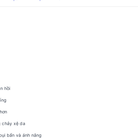
n hồi
sống
 hơn
g chảy xệ da
 bụi bẩn và ánh nắng