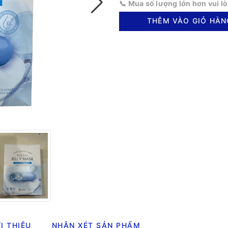
📞 Mua số lượng lớn hơn vui l
THÊM VÀO GIỎ HÀN
I THIỆU
NHẬN XÉT SẢN PHẨM