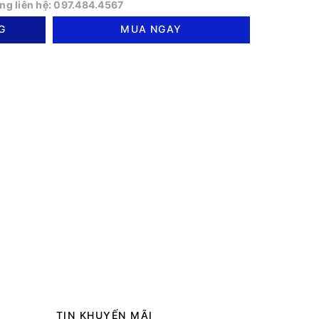
òng liên hệ: 097.484.4567
G
MUA NGAY
TIN KHUYẾN MÃI