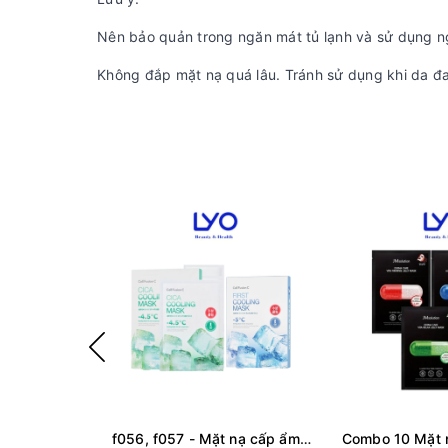
Nên bảo quản trong ngăn mát tủ lạnh và sử dụng ng
Không đắp mặt nạ quá lâu. Tránh sử dụng khi da đa
f056, f057 - Mặt nạ cấp ẩm dịu da làm lạnh -5 độ First Cooling Mask, Mặt nạ rau má giảm mụn làm lạnh Cica Cooling Mask - Combo 5 miếng