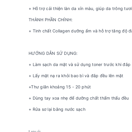
+ Hỗ trợ cải thiện làn da xỉn màu, giúp da trông tươ
THÀNH PHẦN CHÍNH:
+ Tinh chất Collagen dưỡng ẩm và hỗ trợ tăng độ đ
HƯỚNG DẪN SỬ DỤNG:
+ Làm sạch da mặt và sử dụng toner trước khi đắp
+ Lấy mặt nạ ra khỏi bao bì và đắp đều lên mặt
+Thư giãn khoảng 15 - 20 phút
+ Dùng tay xoa nhẹ để dưỡng chất thẩm thấu đều
+ Rửa sơ lại bằng nước sạch
Lưu ý: