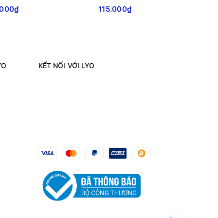
.000₫
115.000₫
6
YO
KẾT NỐI VỚI LYO