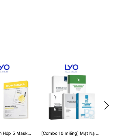
f242 - Nguyên Hộp 5 Mask Cok'lear PDRN Kombucha Brightening/ Exosome Kombucha Calming Mask (5 miếng) LYO
[Combo 10 miếng] Mặt Nạ YUEJIN Hàn Quốc giúp phục hồi da, làm sáng da, ngăn lão hóa 25ml LYO - Hộp 10 miếng