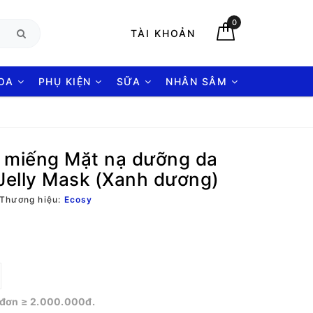
0
TÀI KHOẢN
HOA
PHỤ KIỆN
SỮA
NHÂN SÂM
 miếng Mặt nạ dưỡng da
 Jelly Mask (Xanh dương)
Thương hiệu:
Ecosy
o đơn ≥ 2.000.000đ.