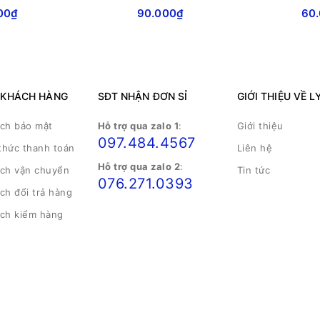
00₫
90.000₫
60
 KHÁCH HÀNG
SĐT NHẬN ĐƠN SỈ
GIỚI THIỆU VỀ L
ách bảo mật
Hỗ trợ qua zalo 1
:
Giới thiệu
097.484.4567
thức thanh toán
Liên hệ
Hỗ trợ qua zalo 2
:
ách vận chuyển
Tin tức
076.271.0393
ch đổi trả hàng
ách kiểm hàng