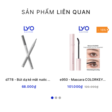
SẢN PHẨM
LIÊN QUAN
- 16%
d778 - Bút dạ kẻ mắt nước Karadium
e950 - Mascara COLORKEY Hỗ Trợ Giúp Cong Và Dày Mi, Lâu Trôi, Chống Nước 6g LYO
68.000₫
101.000₫
120.000₫