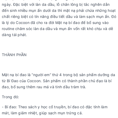
ngày. Đặc biệt với làn da dầu, lỗ chân lông bị tắc nghẽn dẫn
đến sinh nhiều mụn ẩn dưới da thì mặt nạ phải chứa những hoạt
chất riêng biệt có tín năng điều tiết dầu và làm sạch mụn ẩn. Đó
là lý do Cocoon đã cho ra đời Mặt nạ bí đao để bổ sung vào
routine chăm sóc làn da dầu và mụn ẩn vốn rất khó chịu và dễ
dàng tái phát.
THÀNH PHẦN
Mặt nạ bí đao là “người em” thứ 4 trong bộ sản phẩm dưỡng da
từ Bí Đao của Cocoon. Sản phẩm có thành phần chủ đạo là bí
đao, bổ sung thêm rau má và tinh dầu tràm trà.
Trong đó:
- Bí đao: Theo sách y học cổ truyền, bí đao có đặc tính làm
mát, làm giảm nhiệt, giúp sạch mụn trứng cá.