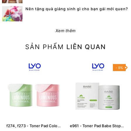
Nên tặng quà giáng sinh gì cho bạn gái mới quen?
Xem thêm
SẢN PHẨM
LIÊN QUAN
- 9%
f274, f273 - Toner Pad Colorkey Luminous Hỗ Trợ Dưỡng Sáng, Cấp Ẩm, Làm Dịu Da Phù hợp với da nhạy cảm LYO
e961 - Toner Pad Babe Stop Akn Oil Control Pads (60 Miếng) Kiểm Soát Dầu & Mụn LYO