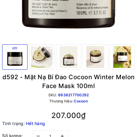
d592 - Mặt Nạ Bí Đao Cocoon Winter Melon
Face Mask 100ml
SKU:
8936217700292
Thương hiệu:
Cocoon
207.000₫
Tình trạng:
Hết hàng
–
+
Số lượng: